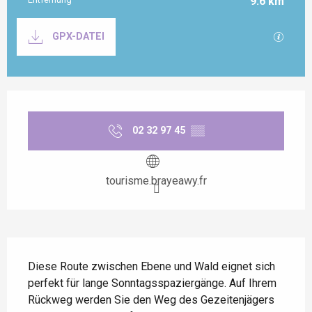
9.6 km
Dokumentation
Mit GP
GPX-DATEI
Öffnungszeiten & Kontaktdaten
02 32 97 45
▒▒
tourisme.brayeawy.fr
Beschreibung
Diese Route zwischen Ebene und Wald eignet sich 
perfekt für lange Sonntagsspaziergänge. Auf Ihrem 
Rückweg werden Sie den Weg des Gezeitenjägers 