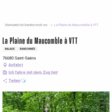
Aller
au
contenu
principal
Startseite Ich bereite mich vor
La Plaine du Maucomble à VTT
La Plaine du Maucomble à VTT
BALADE
RANDONNÉE
76680 Saint-Saëns
Anfahrt
Ich fahre mit dem Zug hin!
Ajouter aux favoris
Teilen