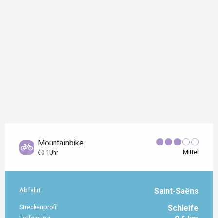
Mountainbike
Mittel
1Uhr
Abfahrt
Saint-Saëns
Praktische Informationen
Streckenprofil
Schleife
Entfernung