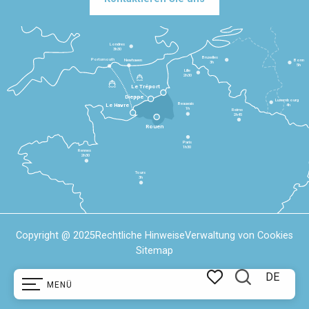
Londres
3h30
Bruxelles
Portsmouth
Newhaven
Bonn
3h
5h
Lille
2h30
Le Tréport
Dieppe
Luxembourg
Beauvais
4h
Le Havre
1h
Reims
2h45
Rouen
Paris
1h30
Rennes
2h30
Tours
3h
Copyright @ 2025
Rechtliche Hinweise
Verwaltung von Cookies
Sitemap
DE
MENÜ
Suche
Voir les favoris