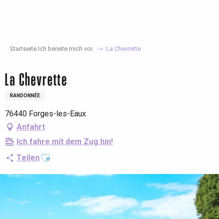
Aller
au
contenu
principal
Startseite Ich bereite mich vor
La Chevrette
La Chevrette
RANDONNÉE
76440 Forges-les-Eaux
Anfahrt
Ich fahre mit dem Zug hin!
Ajouter aux favoris
Teilen