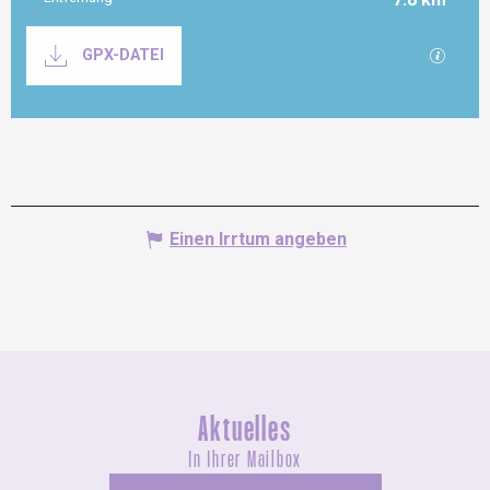
Dokumentation
Mit GP
GPX-DATEI
Einen Irrtum angeben
Aktuelles
In Ihrer Mailbox