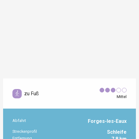
zu Fuß
Mittel
Abfahrt
Forges-les-Eaux
Praktische Informationen
Streckenprofil
Schleife
Entfernung
7.8 km