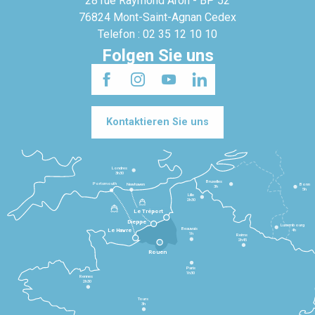
28 rue Raymond Aron - BP 52
76824 Mont-Saint-Agnan Cedex
Telefon : 02 35 12 10 10
Folgen Sie uns
Kontaktieren Sie uns
Londres
3h30
Bruxelles
Portsmouth
Newhaven
Bonn
3h
5h
Lille
2h30
Le Tréport
Dieppe
Luxembourg
Beauvais
4h
Le Havre
1h
Reims
2h45
Rouen
Paris
1h30
Rennes
2h30
Tours
3h