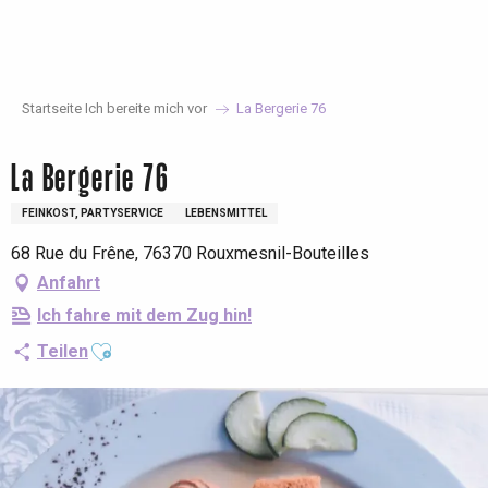
Aller
au
contenu
principal
Startseite Ich bereite mich vor
La Bergerie 76
La Bergerie 76
FEINKOST, PARTYSERVICE
LEBENSMITTEL
68 Rue du Frêne, 76370 Rouxmesnil-Bouteilles
Anfahrt
Ich fahre mit dem Zug hin!
Ajouter aux favoris
Teilen