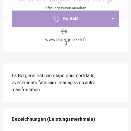
Öffnungszeiten ansehen
Kontakt
www.labergerie76.fr
Beschreibung
La Bergerie est une étape pour cocktails, 
évènements familiaux, mariages ou autre 
manifestation.……
Leistungensmöglichkeiten
Bezeichnungen (Leistungsmerkmale)
Bezeichnungen (Leistungsmerkmale)