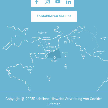
Kontaktieren Sie uns
Londres
3h30
Bruxelles
Portsmouth
Newhaven
Bonn
3h
5h
Lille
2h30
Le Tréport
Dieppe
Luxembourg
Beauvais
4h
Le Havre
1h
Reims
2h45
Rouen
Paris
1h30
Rennes
2h30
Tours
3h
Copyright @ 2025
Rechtliche Hinweise
Verwaltung von Cookies
Sitemap