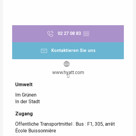
02 27 08 83
▒▒
Kontaktieren Sie uns
www.hyatt.com
Umwelt
Umwelt
Im Grünen
In der Stadt
Zugang
Zugang
Öffentliche Transportmittel : Bus : F1, 305, arrêt
École Buissonnière