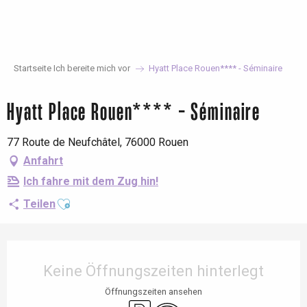
Aller
au
contenu
principal
Startseite Ich bereite mich vor
Hyatt Place Rouen**** - Séminaire
Hyatt Place Rouen**** - Séminaire
77 Route de Neufchâtel, 76000 Rouen
Anfahrt
Ich fahre mit dem Zug hin!
Ajouter aux favoris
Teilen
Öffnungszeiten & Kontaktdaten
Keine Öffnungszeiten hinterlegt
Öffnungszeiten ansehen
Parkplatz
Wi-Fi