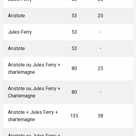
Aristote
53
20
2
Jules Ferry
53
-
Aristote
53
-
Aristote ou Jules Ferry +
80
25
3
charlemagne
Aristote ou Jules Ferry +
80
-
Charlemagne
Aristote + Jules Ferry +
135
38
4
charlemagne
Aristote ou Jules Ferry +