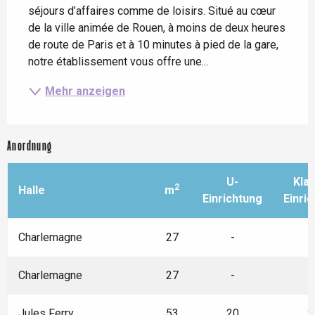
séjours d’affaires comme de loisirs. Situé au cœur 
de la ville animée de Rouen, à moins de deux heures 
de route de Paris et à 10 minutes à pied de la gare, 
notre établissement vous offre une...
Mehr anzeigen
Anordnung
U-
Kla
2
Halle
m
Einrichtung
Einri
Charlemagne
27
-
Charlemagne
27
-
Jules Ferry
53
20
2