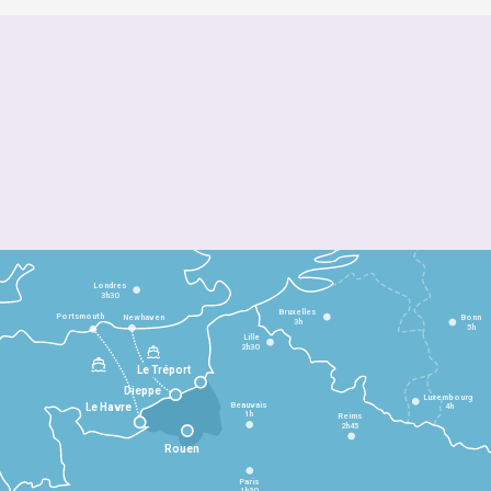
Londres
3h30
Bruxelles
Portsmouth
Newhaven
Bonn
3h
5h
Lille
2h30
Le Tréport
Dieppe
Luxembourg
Beauvais
4h
Le Havre
1h
Reims
2h45
Rouen
Paris