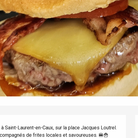
éport
Lille 2h30
ur-Bresle
à Saint-Laurent-en-Caux, sur la place Jacques Loutrel. 
ccompagnés de frites locales et savoureuses. 🍔🍟