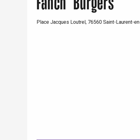
Fanch' Burgers
Paris 1h30
Place Jacques Loutrel, 76560 Saint-Laurent-e
 &
alt