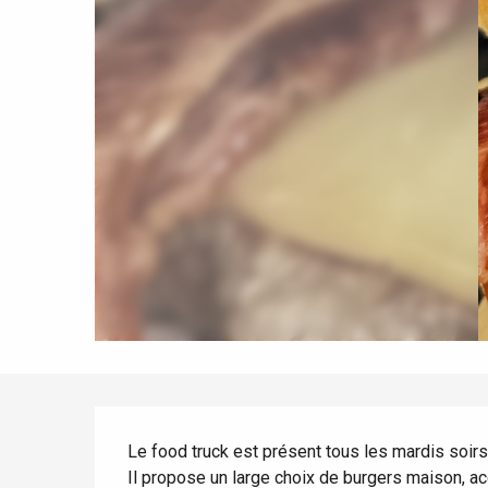
Frühling
Bester Brunch
Aufenthalte mit dem
Zug
Wenn es regnet
Restaurants mit
Aussicht
Fahrradaufenthalte
Mit den Kindern
Unter Freunden
Le Tr
Eu
Criel-sur-Mer
Beschreibung
Blangy-s
Le food truck est présent tous les mardis soirs 
Dieppe
Il propose un large choix de burgers maison, a