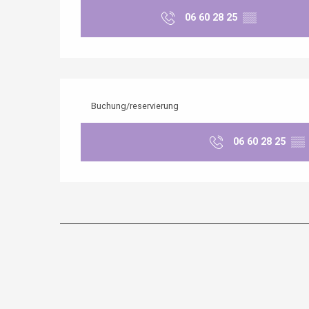
06 60 28 25
▒▒
Buchung/reservierung
06 60 28 25
▒▒