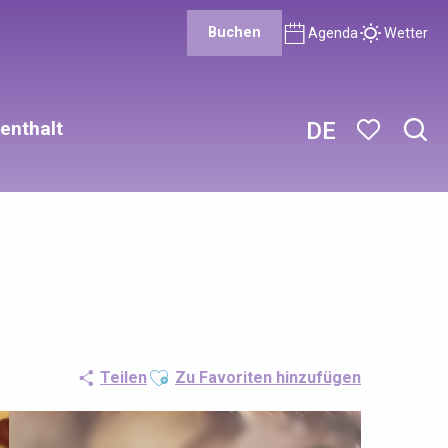
Buchen
Agenda
Wetter
enthalt
DE
Such
Voir les favor
Ajouter aux favoris
Teilen
Zu Favoriten hinzufügen