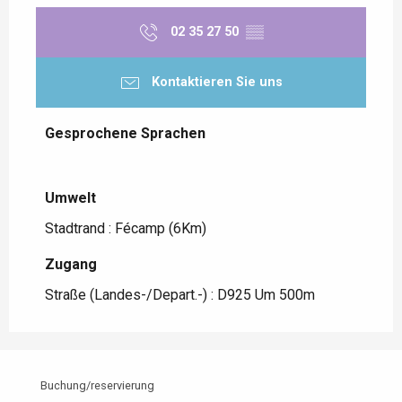
02 35 27 50
▒▒
Kontaktieren Sie uns
Gesprochene Sprachen
Gesprochene Sprachen
Umwelt
Umwelt
Stadtrand :
Fécamp
(6Km)
Zugang
Zugang
Straße (Landes-/Depart.-) : D925 Um 500m
Buchung/reservierung