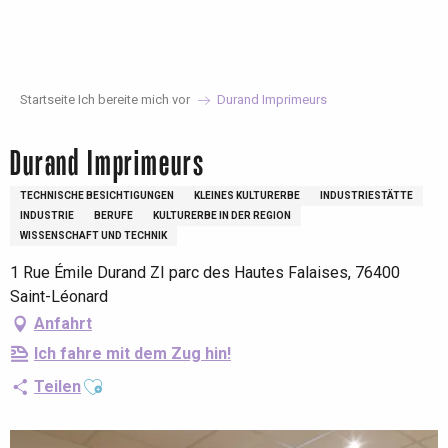
Aller
au
contenu
principal
Startseite Ich bereite mich vor
Durand Imprimeurs
Durand Imprimeurs
TECHNISCHE BESICHTIGUNGEN
KLEINES KULTURERBE
INDUSTRIESTÄTTE
INDUSTRIE
BERUFE
KULTURERBE IN DER REGION
WISSENSCHAFT UND TECHNIK
1 Rue Émile Durand ZI parc des Hautes Falaises, 76400
Saint-Léonard
Anfahrt
Ich fahre mit dem Zug hin!
Ajouter aux favoris
Teilen