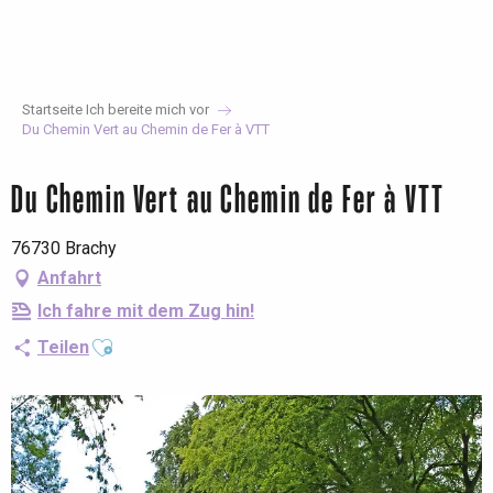
Aller
au
contenu
principal
Startseite Ich bereite mich vor
Du Chemin Vert au Chemin de Fer à VTT
Du Chemin Vert au Chemin de Fer à VTT
76730 Brachy
Anfahrt
Ich fahre mit dem Zug hin!
Ajouter aux favoris
Teilen