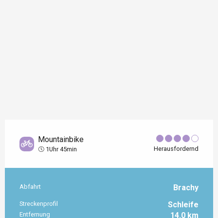
Mountainbike
Herausfordernd
1Uhr 45min
Abfahrt
Brachy
Praktische Informationen
Streckenprofil
Schleife
Entfernung
14.0 km