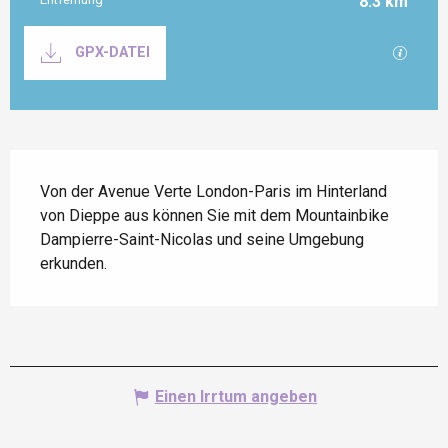
8.3 km
Dokumentation
Mit GP
GPX-DATEI
Beschreibung
Von der Avenue Verte London-Paris im Hinterland 
von Dieppe aus können Sie mit dem Mountainbike 
Dampierre-Saint-Nicolas und seine Umgebung 
erkunden.
Einen Irrtum angeben