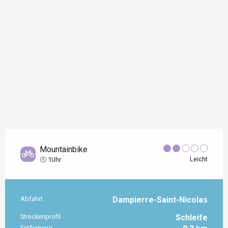
Mountainbike
Leicht
1Uhr
Abfahrt
Dampierre-Saint-Nicolas
Praktische Informationen
Streckenprofil
Schleife
Entfernung