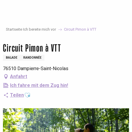
Aller
au
contenu
principal
Startseite Ich bereite mich vor
Circuit Pimon à VTT
Circuit Pimon à VTT
BALADE
RANDONNÉE
76510 Dampierre-Saint-Nicolas
Anfahrt
Ich fahre mit dem Zug hin!
Ajouter aux favoris
Teilen