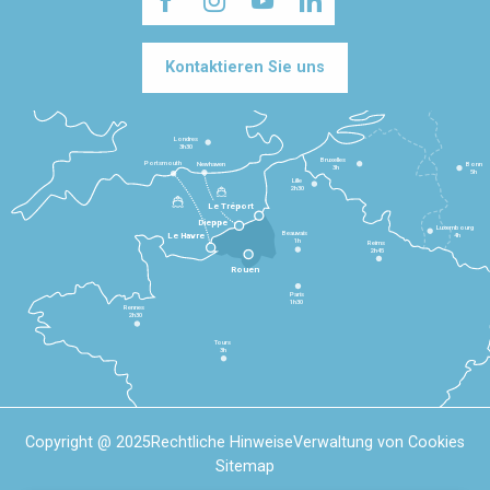
Kontaktieren Sie uns
Londres
3h30
Bruxelles
Portsmouth
Newhaven
Bonn
3h
5h
Lille
2h30
Le Tréport
Dieppe
Luxembourg
Beauvais
4h
Le Havre
1h
Reims
2h45
Rouen
Paris
1h30
Rennes
2h30
Tours
3h
Copyright @ 2025
Rechtliche Hinweise
Verwaltung von Cookies
Sitemap