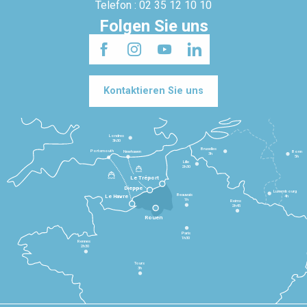
Telefon : 02 35 12 10 10
Folgen Sie uns
Kontaktieren Sie uns
Londres
3h30
Bruxelles
Portsmouth
Newhaven
Bonn
3h
5h
Lille
2h30
Le Tréport
Dieppe
Luxembourg
Beauvais
4h
Le Havre
1h
Reims
2h45
Rouen
Paris
1h30
Rennes
2h30
Tours
3h