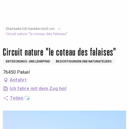
Aller
au
contenu
principal
Startseite Ich bereite mich vor
Circuit nature "le coteau des falaises"
Circuit nature "le coteau des falaises"
ENTDECKUNGS- UND LEHRPFAD
BESICHTIGUNGEN UND NATURATELIERS
76450 Paluel
Anfahrt
Ich fahre mit dem Zug hin!
Ajouter aux favoris
Teilen