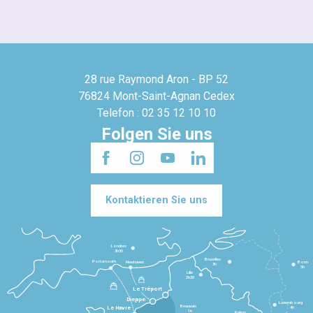
28 rue Raymond Aron - BP 52
76824 Mont-Saint-Agnan Cedex
Telefon : 02 35 12 10 10
Folgen Sie uns
Kontaktieren Sie uns
Londres
3h30
Bruxelles
Portsmouth
Newhaven
Bonn
3h
5h
Lille
2h30
Le Tréport
Dieppe
Luxembourg
Beauvais
4h
Le Havre
1h
Reims