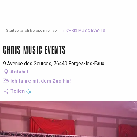
Aller
au
contenu
principal
Startseite Ich bereite mich vor
CHRIS MUSIC EVENTS
CHRIS MUSIC EVENTS
9 Avenue des Sources, 76440 Forges-les-Eaux
Anfahrt
Ich fahre mit dem Zug hin!
Ajouter aux favoris
Teilen