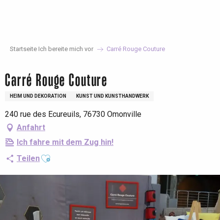
Aller
au
contenu
principal
Startseite Ich bereite mich vor
Carré Rouge Couture
Carré Rouge Couture
HEIM UND DEKORATION
KUNST UND KUNSTHANDWERK
240 rue des Ecureuils, 76730 Omonville
Anfahrt
Ich fahre mit dem Zug hin!
Ajouter aux favoris
Teilen