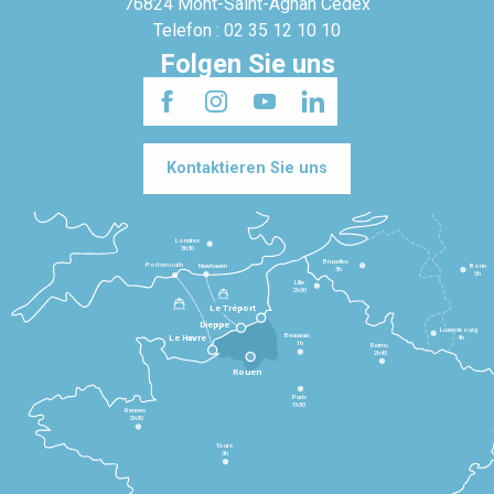
76824 Mont-Saint-Agnan Cedex
Telefon : 02 35 12 10 10
Folgen Sie uns
Kontaktieren Sie uns
Londres
3h30
Bruxelles
Portsmouth
Newhaven
Bonn
3h
5h
Lille
2h30
Le Tréport
Dieppe
Luxembourg
Beauvais
4h
Le Havre
1h
Reims
2h45
Rouen
Paris
1h30
Rennes
2h30
Tours
3h