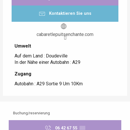
Kontaktieren Sie uns
cabaretlepuitsenchante.com
Umwelt
Umwelt
Auf dem Land :
Doudeville
In der Nähe einer Autobahn :
A29
Zugang
Zugang
Autobahn : A29 Sortie 9 Um 10Km
Buchung/reservierung
06 42 67 55
▒▒