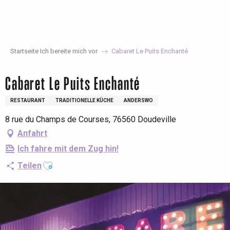
Aller
au
contenu
principal
Startseite Ich bereite mich vor
Cabaret Le Puits Enchanté
Cabaret Le Puits Enchanté
RESTAURANT
TRADITIONELLE KÜCHE
ANDERSWO
8 rue du Champs de Courses, 76560 Doudeville
Anfahrt
Ich fahre mit dem Zug hin!
Ajouter aux favoris
Teilen