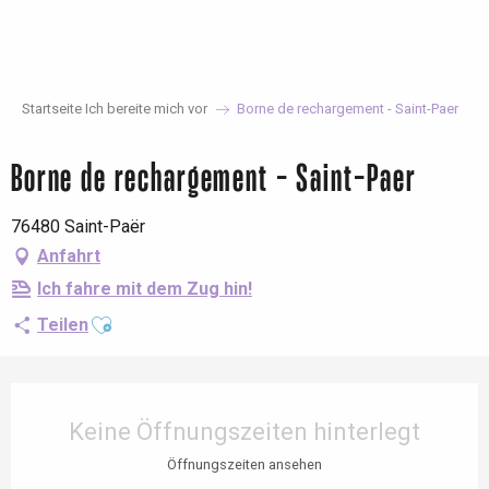
Aller
au
contenu
principal
Startseite Ich bereite mich vor
Borne de rechargement - Saint-Paer
Borne de rechargement - Saint-Paer
76480 Saint-Paër
Anfahrt
Ich fahre mit dem Zug hin!
Ajouter aux favoris
Teilen
Öffnungszeiten & Kontaktdaten
Keine Öffnungszeiten hinterlegt
Öffnungszeiten ansehen