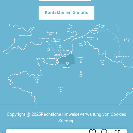
Kontaktieren Sie uns
Londres
3h30
Bruxelles
Portsmouth
Newhaven
Bonn
3h
5h
Lille
2h30
Le Tréport
Dieppe
Luxembourg
Beauvais
4h
Le Havre
1h
Reims
2h45
Rouen
Paris
1h30
Rennes
2h30
Tours
3h
Copyright @ 2025
Rechtliche Hinweise
Verwaltung von Cookies
Sitemap
DE