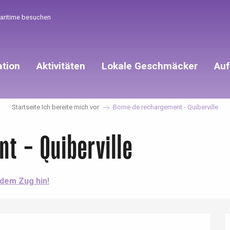
Maritime besuchen
ation
Aktivitäten
Lokale Geschmäcker
Auf
Startseite Ich bereite mich vor
Borne de rechargement - Quiberville
t - Quiberville
 dem Zug hin!
éport