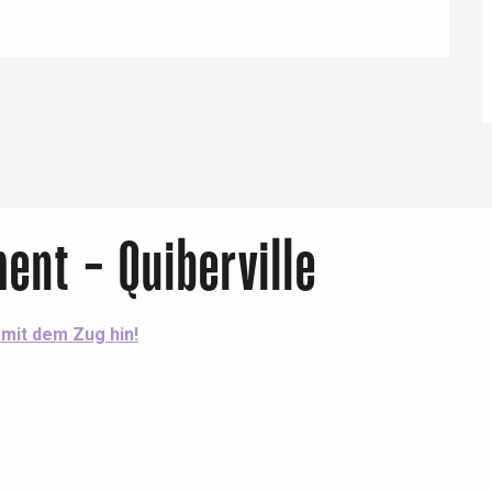
Lille 2h30
ur-Bresle
ent - Quiberville
 mit dem Zug hin!
Eaux