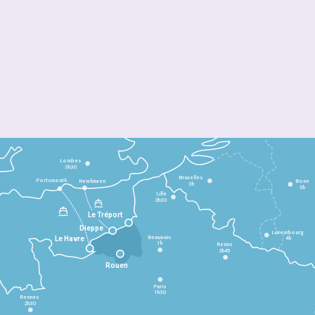
Londres
3h30
Bruxelles
Portsmouth
Newhaven
Bonn
3h
5h
Lille
2h30
Le Tréport
Dieppe
Luxembourg
Beauvais
4h
Le Havre
1h
Reims
2h45
Rouen
Paris
1h30
Rennes
2h30