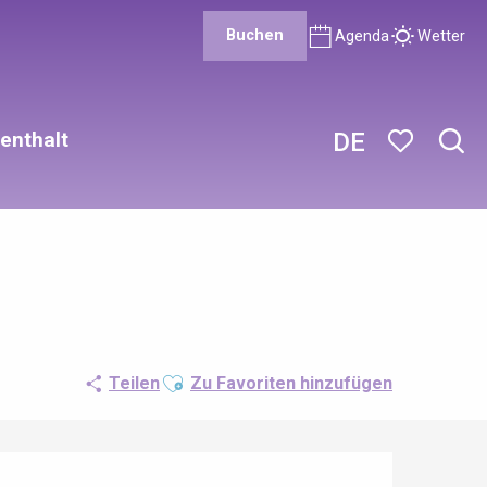
Buchen
Agenda
Wetter
enthalt
DE
Such
Voir les favor
Ajouter aux favoris
Teilen
Zu Favoriten hinzufügen
Öffnungszeiten & Kontaktdaten