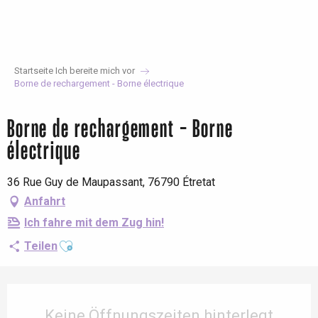
Aller
au
contenu
principal
Startseite Ich bereite mich vor
Borne de rechargement - Borne électrique
Borne de rechargement - Borne
électrique
36 Rue Guy de Maupassant, 76790 Étretat
Anfahrt
Ich fahre mit dem Zug hin!
Ajouter aux favoris
Teilen
Öffnungszeiten & Kontaktdaten
Keine Öffnungszeiten hinterlegt