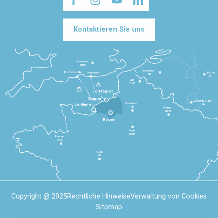
Kontaktieren Sie uns
Londres
3h30
Bruxelles
Portsmouth
Newhaven
Bonn
3h
5h
Lille
2h30
Le Tréport
Dieppe
Luxembourg
Beauvais
4h
Le Havre
1h
Reims
2h45
Rouen
Paris
1h30
Rennes
2h30
Tours
3h
Copyright @ 2025
Rechtliche Hinweise
Verwaltung von Cookies
Sitemap