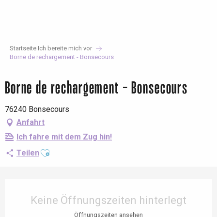
Aller
au
contenu
principal
Startseite Ich bereite mich vor
Borne de rechargement - Bonsecours
Borne de rechargement - Bonsecours
76240 Bonsecours
Anfahrt
Ich fahre mit dem Zug hin!
Ajouter aux favoris
Teilen
Öffnungszeiten & Kontaktdaten
Keine Öffnungszeiten hinterlegt
Öffnungszeiten ansehen