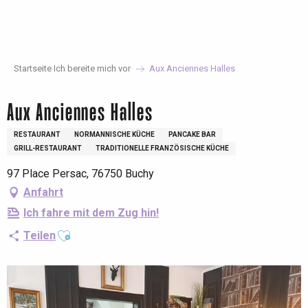
Aller
au
contenu
principal
Startseite Ich bereite mich vor
Aux Anciennes Halles
Aux Anciennes Halles
RESTAURANT
NORMANNISCHE KÜCHE
PANCAKE BAR
GRILL-RESTAURANT
TRADITIONELLE FRANZÖSISCHE KÜCHE
97 Place Persac, 76750 Buchy
Anfahrt
Ich fahre mit dem Zug hin!
Ajouter aux favoris
Teilen