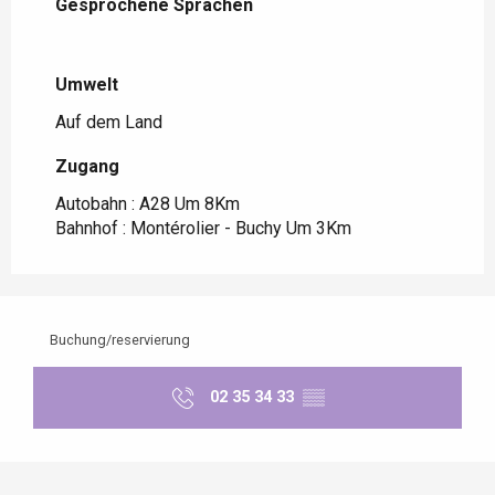
Gesprochene Sprachen
Gesprochene Sprachen
Umwelt
Umwelt
Auf dem Land
Zugang
Zugang
Autobahn : A28 Um 8Km
Bahnhof : Montérolier - Buchy Um 3Km
Buchung/reservierung
02 35 34 33
▒▒