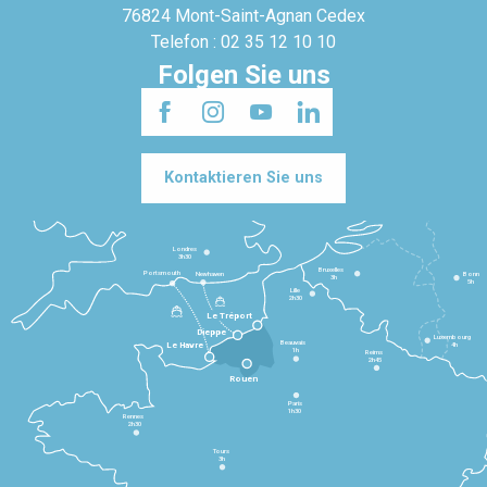
76824 Mont-Saint-Agnan Cedex
Telefon : 02 35 12 10 10
Folgen Sie uns
Kontaktieren Sie uns
Londres
3h30
Bruxelles
Portsmouth
Newhaven
Bonn
3h
5h
Lille
2h30
Le Tréport
Dieppe
Luxembourg
Beauvais
4h
Le Havre
1h
Reims
2h45
Rouen
Paris
1h30
Rennes
2h30
Tours
3h