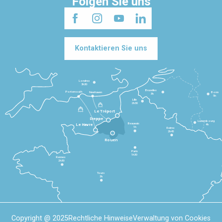
Folgen Sie uns
Kontaktieren Sie uns
Londres
3h30
Bruxelles
Portsmouth
Newhaven
Bonn
3h
5h
Lille
2h30
Le Tréport
Dieppe
Luxembourg
Beauvais
4h
Le Havre
1h
Reims
2h45
Rouen
Paris
1h30
Rennes
2h30
Tours
3h
Copyright @ 2025
Rechtliche Hinweise
Verwaltung von Cookies