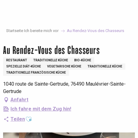
Aller
au
contenu
principal
Startseite Ich bereite mich vor
Au Rendez-Vous des Chasseurs
Au Rendez-Vous des Chasseurs
RESTAURANT
TRADITIONELLE KÜCHE
BIO-KÜCHE
SPEZIELLE DIÄT-KÜCHE
VEGETARISCHE KÜCHE
TRADITIONELLE KÜCHE
TRADITIONELLE FRANZÖSISCHE KÜCHE
1040 route de Sainte-Gertrude, 76490 Maulévrier-Sainte-
Gertrude
Anfahrt
Ich fahre mit dem Zug hin!
Ajouter aux favoris
Teilen