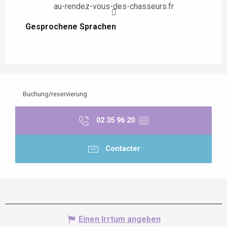
au-rendez-vous-des-chasseurs.fr
Gesprochene Sprachen
Gesprochene Sprachen
Buchung/reservierung
02 35 96 20
▒▒
Contacter
Einen Irrtum angeben