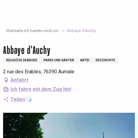
Aller
au
contenu
principal
Startseite Ich bereite mich vor
Abbaye d'Auchy
Abbaye d'Auchy
RELIGIÖSE GEBÄUDE
PARKS UND GÄRTEN
ABTEI
GESCHICHTE
2 rue des Erables, 76390 Aumale
Anfahrt
Ich fahre mit dem Zug hin!
Ajouter aux favoris
Teilen