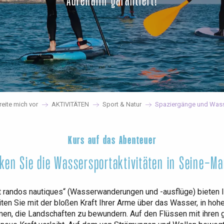
Adrenalin garantiert!
reite mich vor
AKTIVITÄTEN
Sport & Natur
Spaziergänge und Was
Kurs auf das Abenteuer
ken Sie die Wassersportaktivitäten in Seine-Ma
t randos nautiques“ (Wasserwanderungen und -ausflüge) bieten Ih
iten Sie mit der bloßen Kraft Ihrer Arme über das Wasser, in h
hmen, die Landschaften zu bewundern. Auf den Flüssen mit ihre