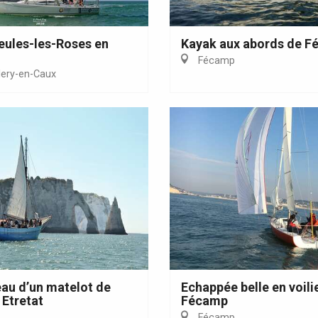
Eaux
eules-les-Roses en
Kayak aux abords de 
Fécamp
lery-en-Caux
eau d’un matelot de
Echappée belle en voili
Etretat
Fécamp
Fécamp