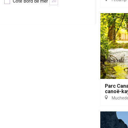
Côté Bord de mer
20
Parc Cana
canoë-ka
Muchede
 &
alt