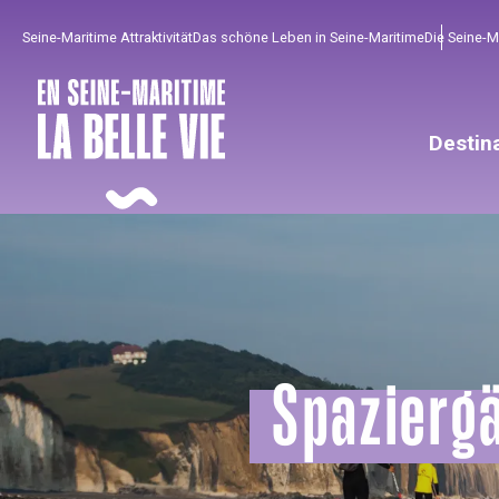
Aller
Seine-Maritime Attraktivität
Das schöne Leben in Seine-Maritime
Die Seine-
au
contenu
principal
Destin
Spazierg
Um zu profitieren
Unumgänglich
Gut aus der Heimat !