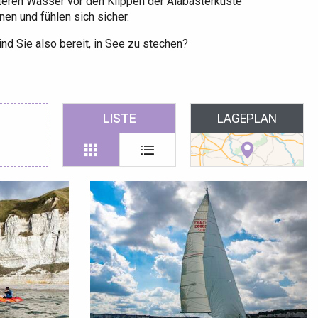
gteren Wasser vor den Klippen der Alabasterküste
nen und fühlen sich sicher.
ind Sie also bereit, in See zu stechen?
 favoris
LISTE
LAGEPLAN