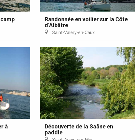
Fécamp
Randonnée en voilier sur la Côte
d’Albâtre
Saint-Valery-en-Caux
er à
Découverte de la Saâne en
paddle
Saint-Aubin-sur-Mer