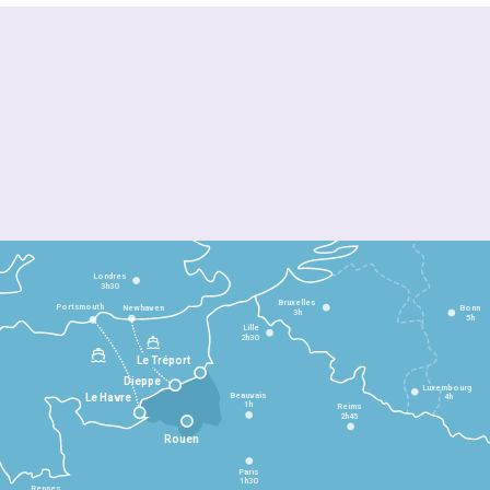
Londres
3h30
Bruxelles
Portsmouth
Newhaven
Bonn
3h
5h
Lille
2h30
Le Tréport
Dieppe
Luxembourg
Beauvais
4h
Le Havre
1h
Reims
2h45
Rouen
Paris
1h30
Rennes