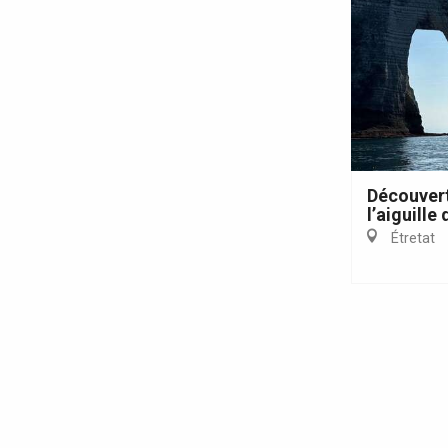
Découvert
l’aiguille
Étretat