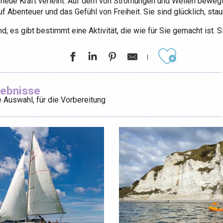
n neue Kraft verleiht. Auf dem von Strömungen und Wellen bewe
 Abenteuer und das Gefühl von Freiheit. Sie sind glücklich, stau
d, es gibt bestimmt eine Aktivität, die wie für Sie gemacht ist. S
éport
Lille 2h30
Ajouter aux
gebnisse
 Auswahl, für die Vorbereitung
ur-Bresle