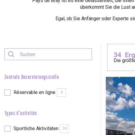
Pays de Bray ist es eine Gelassenheit, die Ihne
überkommt Sie die Lust auf
Egal, ob Sie Anfänger oder Experte sin
Le Tr
Eu
34
Er
Criel-sur-Mer
Die größte
Blangy-s
Dieppe
Zentrale Reservierungsstelle
Offranville
Réservable en ligne
4
t-Valery-en-Caux
er
Types d'activités
e
Neufchâtel-en-Bray
Sportliche Aktivitäten
Doudeville
34
Val-de-Scie