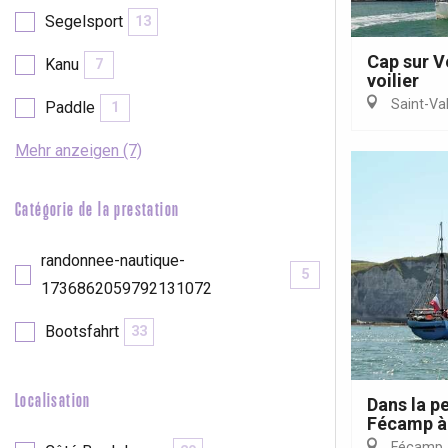
Segelsport
13
etot
Forges-les-
Cap sur V
Kanu
7
Clères
voilier
Saint-Va
Paddle
Buchy
1
en-Seine
Mehr anzeigen (7)
Duclair
Rouen
Catégorie de la prestation
randonnee-nautique-
5
1736862059792131072
Paris 1h30
Bootsfahrt
33
Localisation
Dans la p
Fécamp à 
Fécamp