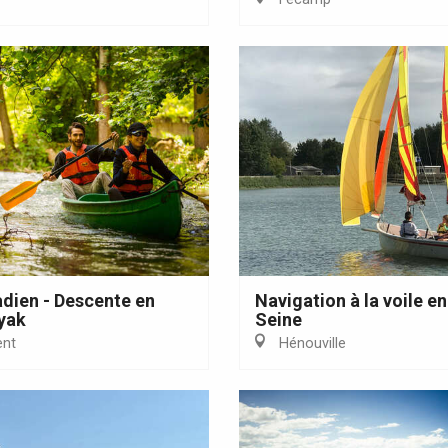
dien - Descente en
Navigation à la voile en
yak
Seine
nt
Hénouville