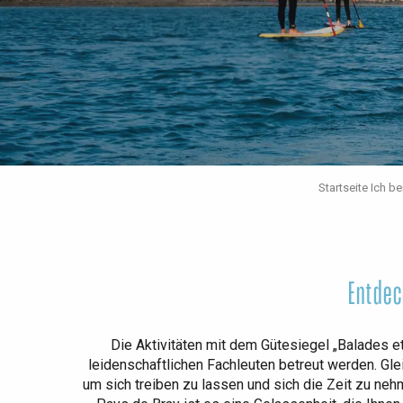
Die gesamte Agenda
Trendige Orte
Aufenthalte am Meer
Frühling
Bester Brunch
Aufenthalte mit dem
Zug
Wenn es regnet
Restaurants mit
Aussicht
Fahrradaufenthalte
Mit den Kindern
Unter Freunden
Startseite Ich be
Entdec
Die Aktivitäten mit dem Gütesiegel „Balades e
leidenschaftlichen Fachleuten betreut werden. Gle
um sich treiben zu lassen und sich die Zeit zu ne