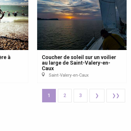
ère à
Coucher de soleil sur un voilier
au large de Saint-Valery-en-
Caux
Saint-Valery-en-Caux
1
2
3
❯
❯❯