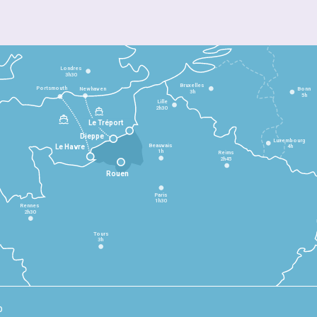
Londres
3h30
Bruxelles
Portsmouth
Newhaven
Bonn
3h
5h
Lille
2h30
Le Tréport
Dieppe
Luxembourg
Beauvais
4h
Le Havre
1h
Reims
2h45
Rouen
Paris
1h30
Rennes
2h30
Tours
3h
p