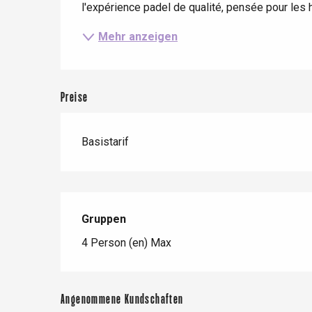
Criel-sur-Mer
l'expérience padel de qualité, pensée pour les 
Blangy-s
Mehr anzeigen
Dieppe
Offranville
t-Valery-en-Caux
Preise
er
Basistarif
e
Neufchâtel-en-Bray
Doudeville
Val-de-Scie
etot
Gruppen
Gruppen
Forges-les-
Clères
4 Person (en) Max
Buchy
en-Seine
Duclair
Angenommene Kundschaften
Rouen