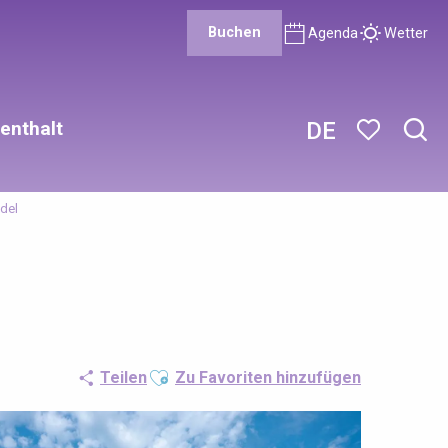
Buchen
Agenda
Wetter
enthalt
DE
Such
Voir les favor
del
Ajouter aux favoris
Teilen
Zu Favoriten hinzufügen