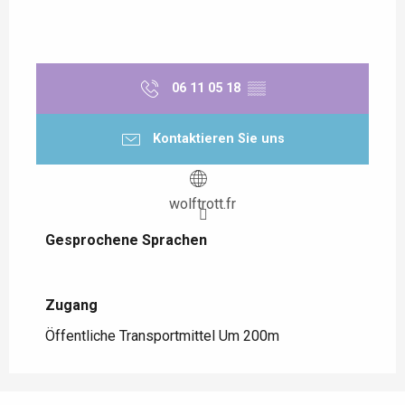
06 11 05 18
▒▒
Kontaktieren Sie uns
wolftrott.fr
Gesprochene Sprachen
Gesprochene Sprachen
Zugang
Zugang
Öffentliche Transportmittel Um 200m