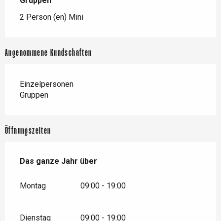
Gruppen
Gruppen
2 Person (en) Mini
Angenommene Kundschaften
Einzelpersonen
Gruppen
Öffnungszeiten
Das ganze Jahr über
Das ganze Jahr über
Montag
09:00 - 19:00
Dienstag
09:00 - 19:00