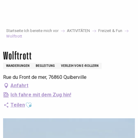
Aller
au
contenu
principal
Startseite Ich bereite mich vor
AKTIVITÄTEN
Freizeit & Fun
Wolftrott
Wolftrott
WANDERUNGEN
BEGLEITUNG
VERLEIH VON E-ROLLERN
Rue du Front de mer, 76860 Quiberville
Anfahrt
Ich fahre mit dem Zug hin!
Ajouter aux favoris
Teilen