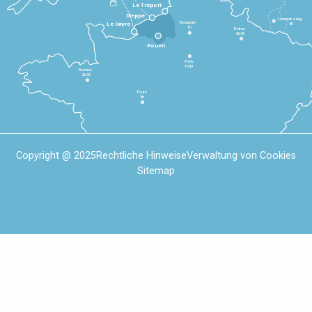
Le Tréport
Dieppe
Luxembourg
Beauvais
4h
Le Havre
1h
Reims
2h45
Rouen
Paris
1h30
Rennes
2h30
Tours
3h
Copyright @ 2025
Rechtliche Hinweise
Verwaltung von Cookies
Sitemap