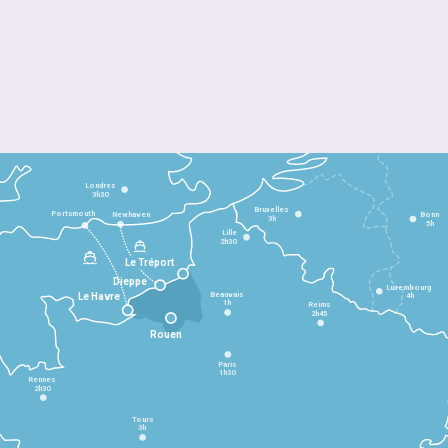
Londres
3h30
Bruxelles
Portsmouth
Newhaven
Bonn
3h
5h
Lille
2h30
Le Tréport
Dieppe
Luxembourg
Beauvais
4h
Le Havre
1h
Reims
2h45
Rouen
Paris
1h30
Rennes
2h30
Tours
3h