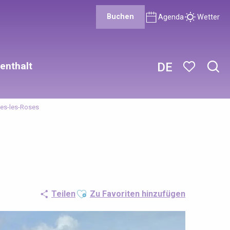
Buchen
Agenda
Wetter
enthalt
DE
Such
Voir les favor
les-les-Roses
Ajouter aux favoris
Teilen
Zu Favoriten hinzufügen