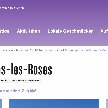
Maritime besuchen
ation
Aktivitäten
Lokale Geschmäcker
Auf
h bereite mich vor
AKTIVITÄTEN
Freizeit & Fun
Plage-Baignade Veu
es-les-Roses
IVITÄT
BAIGNADE SURVEILLÉE
hre mit dem Zug hin!