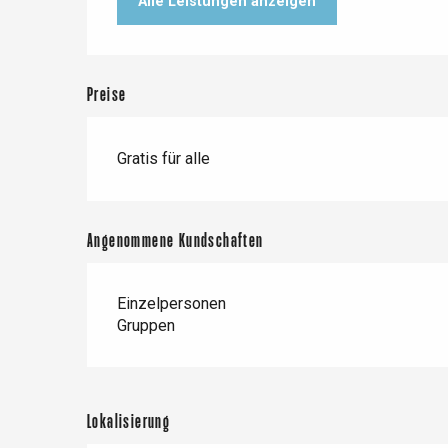
Alle Leistungen anzeigen
Preise
Gratis für alle
Angenommene Kundschaften
Einzelpersonen
Gruppen
 &
alt
Lokalisierung