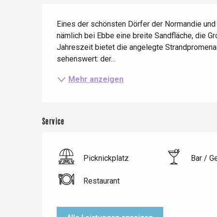
etot
Beschreibung
Forges-les-
Eines der schönsten Dörfer der Normandie und s
Clères
nämlich bei Ebbe eine breite Sandfläche, die Gr
Buchy
Jahreszeit bietet die angelegte Strandpromenad
en-Seine
sehenswert: der...
Duclair
Rouen
Mehr anzeigen
Service
Paris 1h30
Picknickplatz
Bar / G
Restaurant