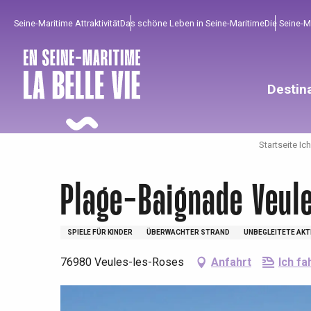
Aller
Seine-Maritime Attraktivität
Das schöne Leben in Seine-Maritime
Die Seine-
au
contenu
principal
Destin
Startseite Ic
Plage-Baignade Veul
SPIELE FÜR KINDER
ÜBERWACHTER STRAND
UNBEGLEITETE AKT
76980 Veules-les-Roses
Anfahrt
Ich fa
Um zu profitieren
Unumgänglich
Gut aus der Heimat !