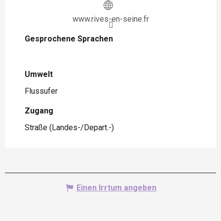
www.rives-en-seine.fr
Gesprochene Sprachen
Gesprochene Sprachen
Umwelt
Umwelt
Flussufer
Zugang
Zugang
Straße (Landes-/Depart.-)
Einen Irrtum angeben