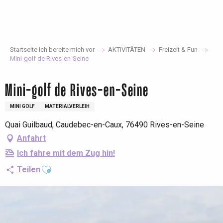
Aller
au
contenu
principal
Startseite Ich bereite mich vor
AKTIVITÄTEN
Freizeit & Fun
Mini-golf de Rives-en-Seine
Mini-golf de Rives-en-Seine
MINI GOLF
MATERIALVERLEIH
Quai Guilbaud, Caudebec-en-Caux, 76490 Rives-en-Seine
Anfahrt
Ich fahre mit dem Zug hin!
Ajouter aux favoris
Teilen