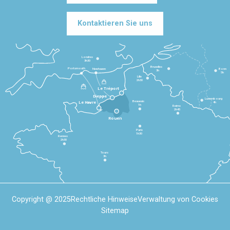
Kontaktieren Sie uns
Londres
3h30
Bruxelles
Portsmouth
Newhaven
Bonn
3h
5h
Lille
2h30
Le Tréport
Dieppe
Luxembourg
Beauvais
4h
Le Havre
1h
Reims
2h45
Rouen
Paris
1h30
Rennes
2h30
Tours
3h
Copyright @ 2025
Rechtliche Hinweise
Verwaltung von Cookies
Sitemap