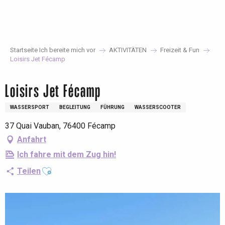
Aller
au
contenu
principal
Startseite Ich bereite mich vor
AKTIVITÄTEN
Freizeit & Fun
Loisirs Jet Fécamp
Loisirs Jet Fécamp
WASSERSPORT
BEGLEITUNG
FÜHRUNG
WASSERSCOOTER
37 Quai Vauban, 76400 Fécamp
Anfahrt
Ich fahre mit dem Zug hin!
Ajouter aux favoris
Teilen