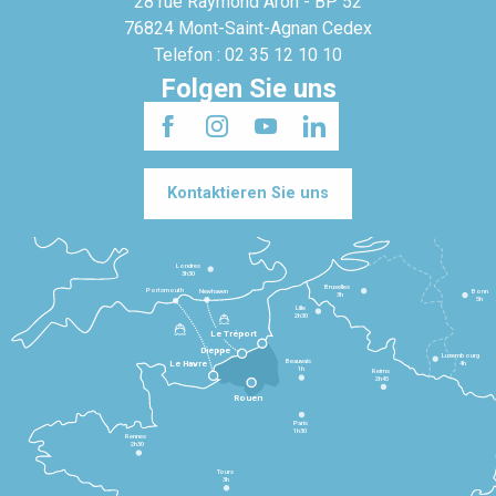
28 rue Raymond Aron - BP 52
76824 Mont-Saint-Agnan Cedex
Telefon : 02 35 12 10 10
Folgen Sie uns
Kontaktieren Sie uns
Londres
3h30
Bruxelles
Portsmouth
Newhaven
Bonn
3h
5h
Lille
2h30
Le Tréport
Dieppe
Luxembourg
Beauvais
4h
Le Havre
1h
Reims
2h45
Rouen
Paris
1h30
Rennes
2h30
Tours
3h