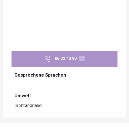
06 22 40 90
▒▒
Gesprochene Sprachen
Gesprochene Sprachen
Umwelt
Umwelt
In Strandnähe