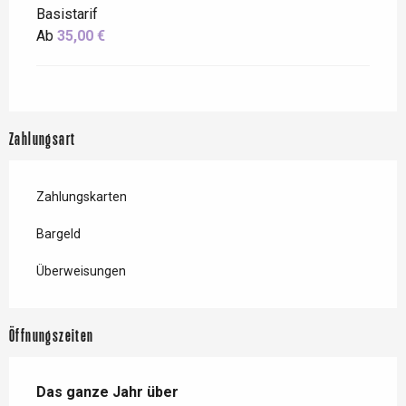
Basistarif
Ab
35,00 €
Zahlungsart
Zahlungskarten
Bargeld
Überweisungen
Öffnungszeiten
Das ganze Jahr über
Das ganze Jahr über