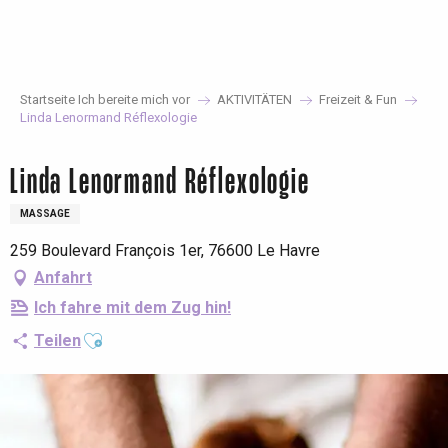
Aller
au
contenu
principal
Startseite Ich bereite mich vor
AKTIVITÄTEN
Freizeit & Fun
Linda Lenormand Réflexologie
Linda Lenormand Réflexologie
MASSAGE
259 Boulevard François 1er, 76600 Le Havre
Anfahrt
Ich fahre mit dem Zug hin!
Ajouter aux favoris
Teilen