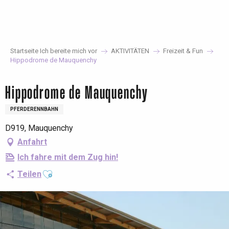
Aller
au
contenu
principal
Startseite Ich bereite mich vor
AKTIVITÄTEN
Freizeit & Fun
Hippodrome de Mauquenchy
Hippodrome de Mauquenchy
PFERDERENNBAHN
D919, Mauquenchy
Anfahrt
Ich fahre mit dem Zug hin!
Ajouter aux favoris
Teilen