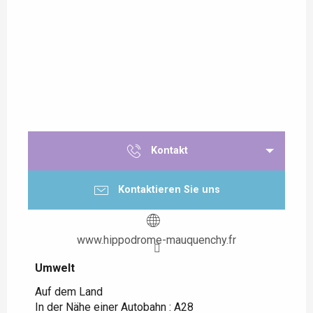
Kontakt
Kontaktieren Sie uns
www.hippodrome-mauquenchy.fr
Umwelt
Umwelt
Auf dem Land
In der Nähe einer Autobahn :
A28