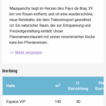
Beschreibung
Mauquenchy liegt im Herzen des Pays de Bray, 39 
km von Rouen entfernt, und ist eine wunderschöne, 
neue Rennbahn, die dem Trabrennsport gewidmet 
ist. Ein natürlicher Raum, der zur Entspannung und 
Freizeitgestaltung einlädt. Unser 
Panoramarestaurant mit seiner renommierten Küche 
kann bei Pferderennen...
Mehr anzeigen
Anordnung
U-
Kla
2
Halle
m
Einrichtung
Einri
Espace VIP
140
40
6