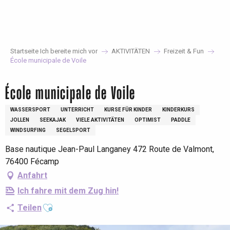
Aller
au
contenu
principal
Startseite Ich bereite mich vor
AKTIVITÄTEN
Freizeit & Fun
École municipale de Voile
École municipale de Voile
WASSERSPORT
UNTERRICHT
KURSE FÜR KINDER
KINDERKURS
JOLLEN
SEEKAJAK
VIELE AKTIVITÄTEN
OPTIMIST
PADDLE
WINDSURFING
SEGELSPORT
Base nautique Jean-Paul Langaney 472 Route de Valmont,
76400 Fécamp
Anfahrt
Ich fahre mit dem Zug hin!
Ajouter aux favoris
Teilen