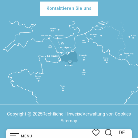
Kontaktieren Sie uns
Londres
3h30
Bruxelles
Portsmouth
Newhaven
Bonn
3h
5h
Lille
2h30
Le Tréport
Dieppe
Luxembourg
Beauvais
4h
Le Havre
1h
Reims
2h45
Rouen
Paris
1h30
Rennes
2h30
Tours
3h
Copyright @ 2025
Rechtliche Hinweise
Verwaltung von Cookies
Sitemap
DE
MENÜ