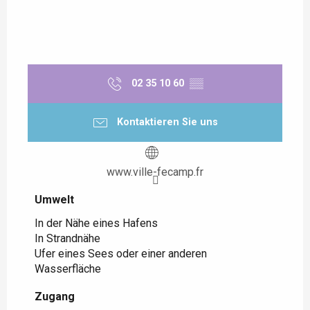
02 35 10 60
▒▒
Kontaktieren Sie uns
www.ville-fecamp.fr
Umwelt
Umwelt
In der Nähe eines Hafens
In Strandnähe
Ufer eines Sees oder einer anderen
Wasserfläche
Zugang
Zugang