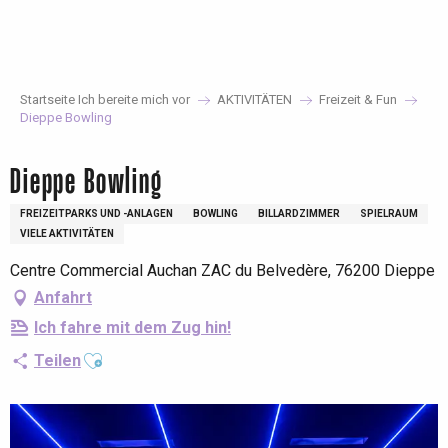
Aller
au
contenu
principal
Startseite Ich bereite mich vor
AKTIVITÄTEN
Freizeit & Fun
Dieppe Bowling
Dieppe Bowling
FREIZEITPARKS UND -ANLAGEN
BOWLING
BILLARDZIMMER
SPIELRAUM
VIELE AKTIVITÄTEN
Centre Commercial Auchan ZAC du Belvedère, 76200 Dieppe
Anfahrt
Ich fahre mit dem Zug hin!
Ajouter aux favoris
Teilen