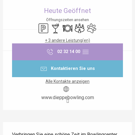
Öffnungszeiten & Kontaktdaten
Heute Geöffnet
Öffnungszeiten ansehen
Parkplatz
Bar / Getränkestand
Restaurant
Versammlungsraum
Tiere erlaubt
+ 3 andere Leistung(en)
02 32 14 00
▒▒
Kontaktieren Sie uns
Alle Kontakte anzeigen
www.dieppebowling.com
Beschreibung
Verbringen Sie eine schöne Zeit im Bowlingcenter 