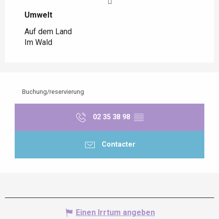
Umwelt
Umwelt
Auf dem Land
Im Wald
Buchung/reservierung
02 35 38 98
▒▒
Contacter
Einen Irrtum angeben