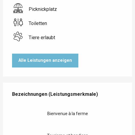
Picknickplatz
Toiletten
Tiere erlaubt
Alle Leistungen anzeigen
Leistungensmöglichkeiten
Bezeichnungen (Leistungsmerkmale)
Bezeichnungen (Leistungsmerkmale)
Bienvenue à la ferme