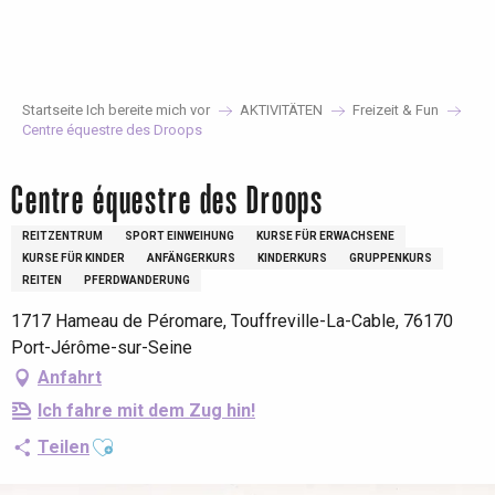
Aller
au
contenu
principal
Startseite Ich bereite mich vor
AKTIVITÄTEN
Freizeit & Fun
Centre équestre des Droops
Centre équestre des Droops
REITZENTRUM
SPORT EINWEIHUNG
KURSE FÜR ERWACHSENE
KURSE FÜR KINDER
ANFÄNGERKURS
KINDERKURS
GRUPPENKURS
REITEN
PFERDWANDERUNG
1717 Hameau de Péromare, Touffreville-La-Cable, 76170
Port-Jérôme-sur-Seine
Anfahrt
Ich fahre mit dem Zug hin!
Ajouter aux favoris
Teilen