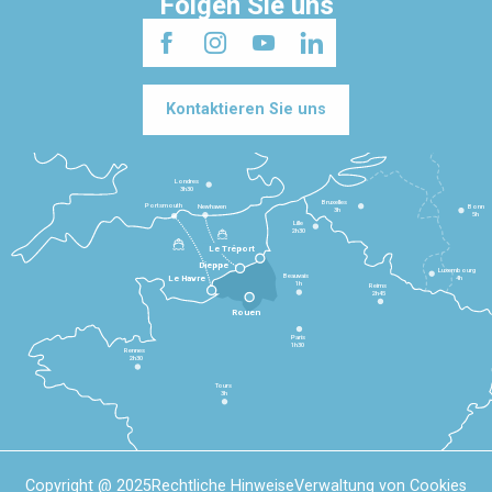
Folgen Sie uns
Kontaktieren Sie uns
Londres
3h30
Bruxelles
Portsmouth
Newhaven
Bonn
3h
5h
Lille
2h30
Le Tréport
Dieppe
Luxembourg
Beauvais
4h
Le Havre
1h
Reims
2h45
Rouen
Paris
1h30
Rennes
2h30
Tours
3h
Copyright @ 2025
Rechtliche Hinweise
Verwaltung von Cookies