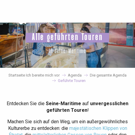
Aller
au
contenu
principal
Alle geführten Touren
In Seine-Maritime
Startseite Ich bereite mich vor
Agenda
Die gesamte Agenda
Geführte Touren
Entdecken Sie die
Seine-Maritime
auf
unvergesslichen
geführten Touren
!
Machen Sie sich auf den Weg, um ein außergewöhnliches
Kulturerbe zu entdecken: die
majestätischen Klippen von
Étretat
, die
mittelalterlichen Gassen von Rouen
oder den