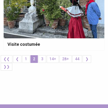
Visite costumée
❮❮
❮
1
2
3
14+
28+
44
❯
❯❯