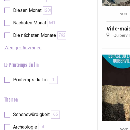
Diesen Monat
1206
vom
Nächsten Monat
641
Vide-mai
Die nächsten Monate
762
Quibervil
Weniger Anzeigen
Le Printemps du lin
Printemps du Lin
1
Themen
Sehenswürdigkeit
65
Archäologie
4
vom