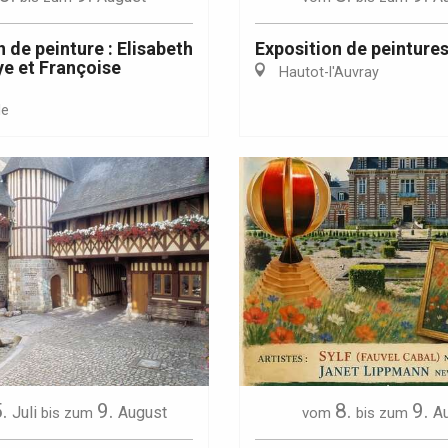
 de peinture : Elisabeth
Exposition de peinture
e et Françoise
Hautot-l'Auvray
le
.
9.
8.
9.
Juli
August
A
bis zum
vom
bis zum