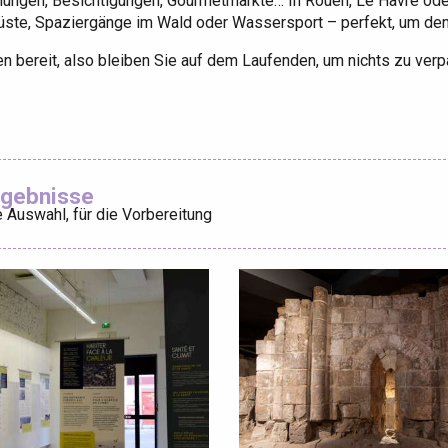
lungen, Besichtigungen, Gourmetmärkte… In Rouen, Le Havre oder
küste, Spaziergänge im Wald oder Wassersport – perfekt, um de
 bereit, also bleiben Sie auf dem Laufenden, um nichts zu v
éport
rgebnisse
 Auswahl, für die Vorbereitung
Lille 2h30
ur-Bresle