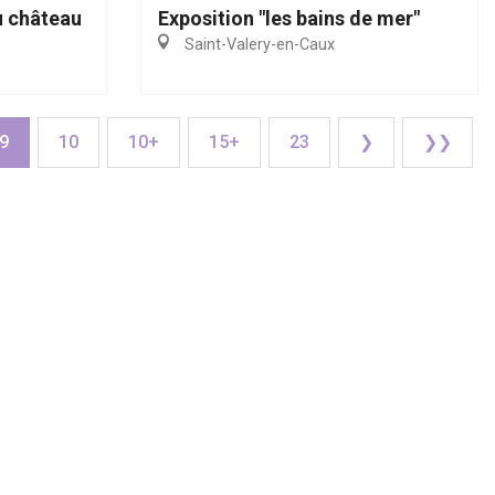
u château
Exposition "les bains de mer"
Saint-Valery-en-Caux
9
10
10+
15+
23
❯
❯❯