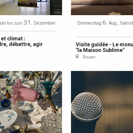
31.
6.
uni
Dezember
Donnerstag
Aug
,
Samst
bis zum
...
 et climat :
e, débattre, agir
Visite guidée - Le monu
"la Maison Sublime"
Eaux
Rouen