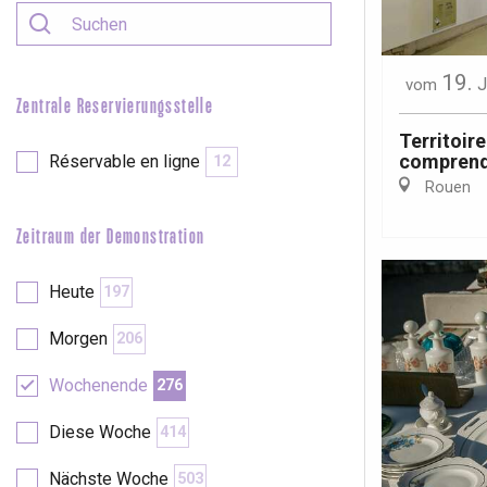
e
Neufchâtel-en-Bray
19.
J
vom
Doudeville
Zentrale Reservierungsstelle
Val-de-Scie
Territoire
comprendr
Réservable en ligne
etot
12
Forges-les-
Rouen
Clères
Zeitraum der Demonstration
Buchy
en-Seine
Duclair
Heute
197
Rouen
Morgen
206
Wochenende
276
Diese Woche
414
Paris 1h30
Nächste Woche
503