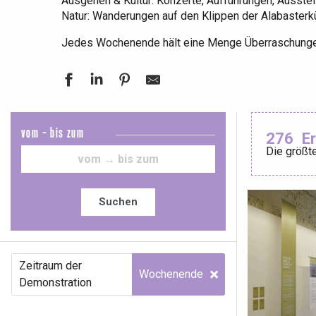
Ausgehen & Kultur: Konzerte, Aufführungen, Ausstel
Natur: Wanderungen auf den Klippen der Alabaster
Jedes Wochenende hält eine Menge Überraschungen
Le Tr
vom - bis zum
276
E
Die größte
Eu
Suchen
Criel-sur-Mer
Blangy-s
Dieppe
Zeitraum der
Offranville
Wochenende
Demonstration
t-Valery-en-Caux
er