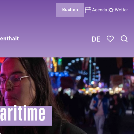
Buchen
Agenda
Wetter
enthalt
DE
Such
Voir les favor
aritime