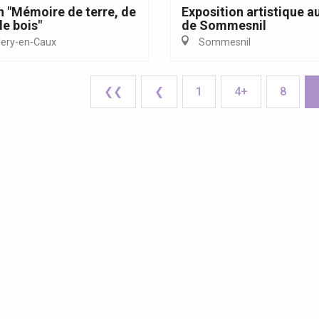
n "Mémoire de terre, de
Exposition artistique a
de bois"
de Sommesnil
lery-en-Caux
Sommesnil
❮❮
❮
1
4+
8