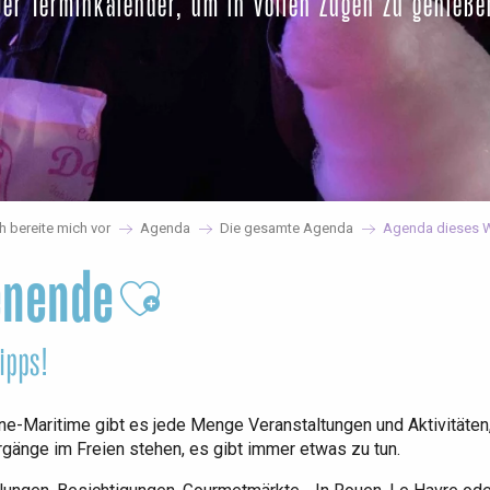
Der Terminkalender, um in vollen Zügen zu genieße
ch bereite mich vor
Agenda
Die gesamte Agenda
Agenda dieses 
enende
Ajouter aux favoris
ipps!
-Maritime gibt es jede Menge Veranstaltungen und Aktivitäten,
rgänge im Freien stehen, es gibt immer etwas zu tun.