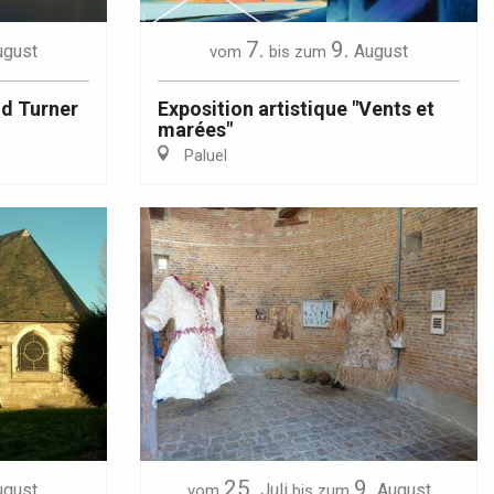
7.
9.
ugust
August
vom
bis zum
nd Turner
Exposition artistique "Vents et
marées"
Paluel
25.
9.
ugust
Juli
August
vom
bis zum