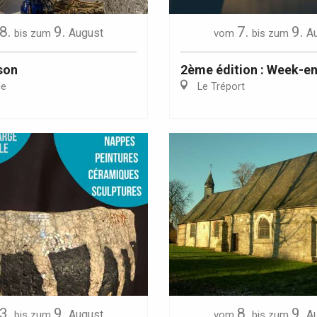
8.
9.
7.
9.
August
A
bis zum
vom
bis zum
son
2ème édition : Week-e
le
Le Tréport
3.
9.
8.
9.
August
A
bis zum
vom
bis zum