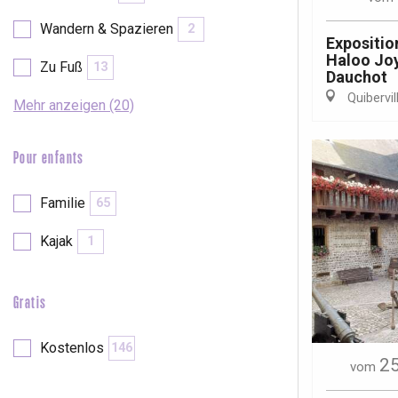
Wandern & Spazieren
2
Exposition
Haloo Joy
Zu Fuß
13
Dauchot
Quibervil
Mehr anzeigen (20)
 &
alt
Pour enfants
Familie
65
Kajak
1
Gratis
Kostenlos
146
25
vom