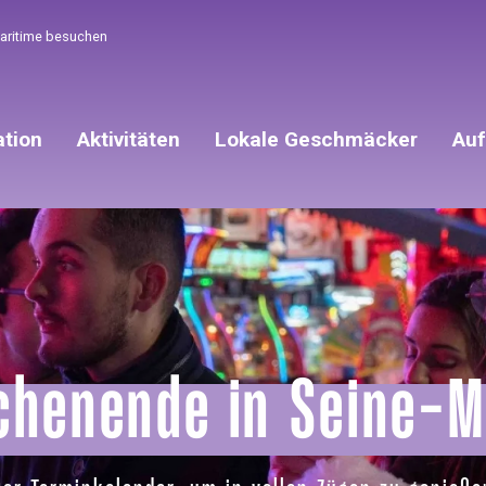
Maritime besuchen
ation
Aktivitäten
Lokale Geschmäcker
Auf
chenende in Seine-M