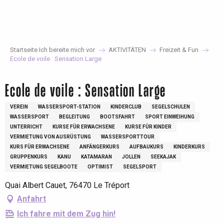
Aller
au
contenu
principal
Startseite Ich bereite mich vor
AKTIVITÄTEN
Freizeit & Fun
Ecole de voile : Sensation Large
Ecole de voile : Sensation Large
VEREIN
WASSERSPORT-STATION
KINDERCLUB
SEGELSCHULEN
WASSERSPORT
BEGLEITUNG
BOOTSFAHRT
SPORT EINWEIHUNG
UNTERRICHT
KURSE FÜR ERWACHSENE
KURSE FÜR KINDER
VERMIETUNG VON AUSRÜSTUNG
WASSERSPORTTOUR
KURS FÜR ERWACHSENE
ANFÄNGERKURS
AUFBAUKURS
KINDERKURS
GRUPPENKURS
KANU
KATAMARAN
JOLLEN
SEEKAJAK
VERMIETUNG SEGELBOOTE
OPTIMIST
SEGELSPORT
Quai Albert Cauet, 76470 Le Tréport
Anfahrt
Ich fahre mit dem Zug hin!