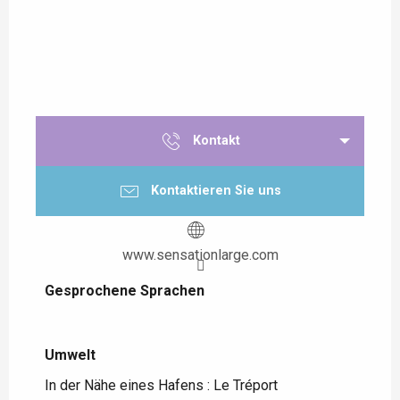
Kontakt
Kontaktieren Sie uns
www.sensationlarge.com
Gesprochene Sprachen
Gesprochene Sprachen
Umwelt
Umwelt
In der Nähe eines Hafens :
Le Tréport