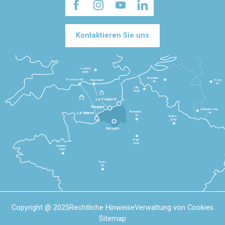
Kontaktieren Sie uns
Londres
3h30
Bruxelles
Portsmouth
Newhaven
Bonn
3h
5h
Lille
2h30
Le Tréport
Dieppe
Luxembourg
Beauvais
4h
Le Havre
1h
Reims
2h45
Rouen
Paris
1h30
Rennes
2h30
Tours
3h
Copyright @ 2025
Rechtliche Hinweise
Verwaltung von Cookies
Sitemap