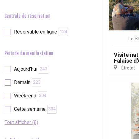
e
Neufchâtel-en-Bray
Doudeville
Centrale de réservation
Val-de-Scie
etot
Réservable en ligne
124
Forges-les-
S
Le
Clères
Buchy
Période de manifestation
Visite nat
en-Seine
Falaise d
Duclair
Étretat
Aujourd'hui
243
Rouen
Demain
223
Week-end
304
Cette semaine
304
Paris 1h30
Tout afficher (8)