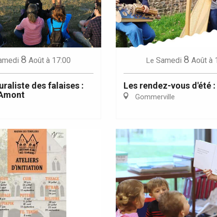
8
8
Eaux
amedi
Août
à 17:00
Samedi
Août
à 
Le
uraliste des falaises :
Les rendez-vous d'été :
'Amont
Gommerville