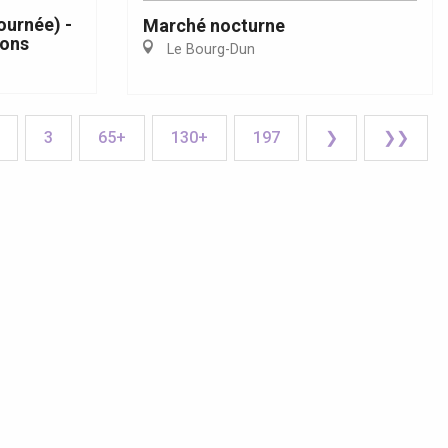
ournée) -
Marché nocturne
yons
Le Bourg-Dun
3
65+
130+
197
❯
❯❯