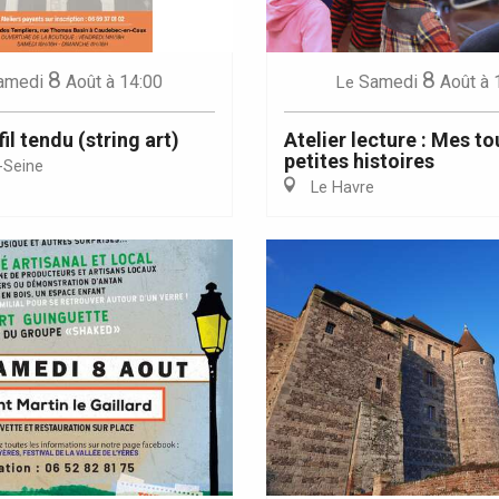
8
8
amedi
Août
à 14:00
Samedi
Août
à 
Le
fil tendu (string art)
Atelier lecture : Mes to
petites histoires
-Seine
Le Havre