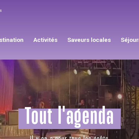
s
stination
Activités
Saveurs locales
Séjour
Tout l'agenda