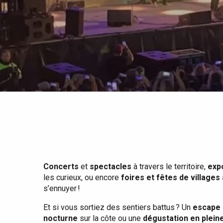
Tout l'agenda
Lieux branchés
Séjours en bord de
mer
Eté
Meilleurs brunch
Séjours en train
Quand il pleut
Restaurants avec vue
Séjours à vélo
Avec les enfants
Entre amis
Concerts
et
spectacles
à travers le territoire,
exp
les curieux, ou encore
foires et fêtes de villages
s’ennuyer !
Et si vous sortiez des sentiers battus ? Un
escape 
nocturne
sur la côte ou une
dégustation en plein