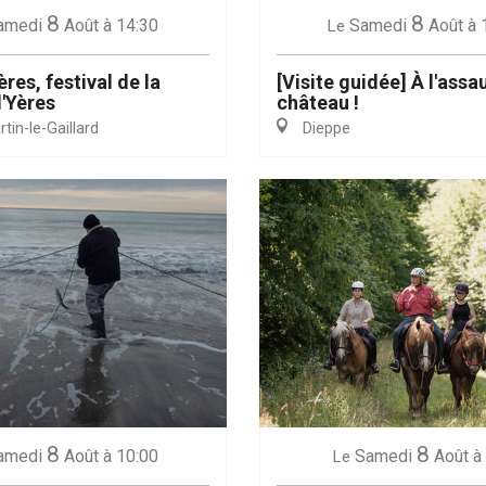
8
8
amedi
Août
à 14:30
Samedi
Août
à 
Le
res, festival de la
[Visite guidée] À l'assa
l'Yères
château !
tin-le-Gaillard
Dieppe
8
8
amedi
Août
à 10:00
Samedi
Août
à
Le