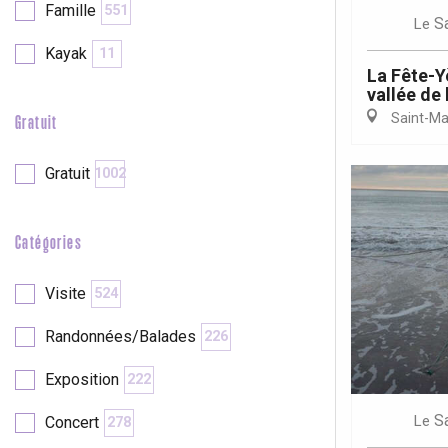
Famille
551
S
Le
Kayak
11
re
éjour
La Fête-Yè
vallée de 
Saint-Mar
Gratuit
Gratuit
1002
Catégories
Visite
524
Randonnées/Balades
226
Exposition
222
S
Le
Concert
278