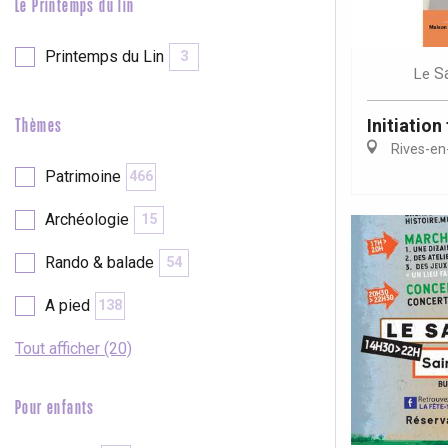
Le Printemps du lin
Printemps du Lin
3
S
Le
Initiation 
Thèmes
Rives-en
Patrimoine
466
Archéologie
15
Rando & balade
54
A pied
138
Tout afficher (20)
Pour enfants