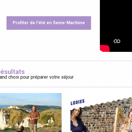
Profiter de l'été en Seine-Maritime
éport
oris
Lille 2h30
résultats
and choix pour préparer votre séjour
ur-Bresle