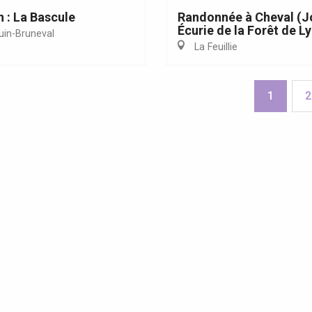
n : La Bascule
Randonnée à Cheval (J
Écurie de la Forêt de L
uin-Bruneval
La Feuillie
1
2
s Grandes Voiles 2025