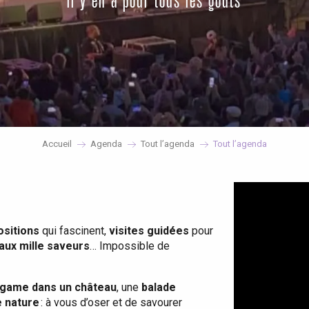
il y en a pour tous les goûts
Accueil
Agenda
Tout l’agenda
Tout l’agenda
ositions
qui fascinent,
visites guidées
pour
 aux mille saveurs
… Impossible de
game dans un château
, une
balade
e nature
: à vous d’oser et de savourer